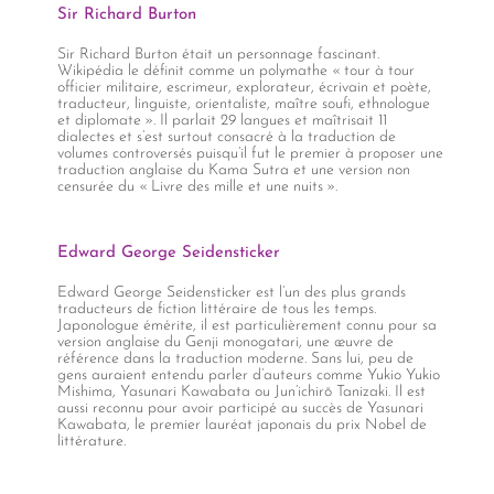
Sir Richard Burton
Sir Richard Burton était un personnage fascinant.
Wikipédia le définit comme un polymathe « tour à tour
officier militaire, escrimeur, explorateur, écrivain et poète,
traducteur, linguiste, orientaliste, maître soufi, ethnologue
et diplomate ». Il parlait 29 langues et maîtrisait 11
dialectes et s’est surtout consacré à la traduction de
volumes controversés puisqu’il fut le premier à proposer une
traduction anglaise du Kama Sutra et une version non
censurée du « Livre des mille et une nuits ».
Edward George Seidensticker
Edward George Seidensticker est l’un des plus grands
traducteurs de fiction littéraire de tous les temps.
Japonologue émérite, il est particulièrement connu pour sa
version anglaise du Genji monogatari, une œuvre de
référence dans la traduction moderne. Sans lui, peu de
gens auraient entendu parler d’auteurs comme Yukio Yukio
Mishima, Yasunari Kawabata ou Jun’ichirō Tanizaki. Il est
aussi reconnu pour avoir participé au succès de Yasunari
Kawabata, le premier lauréat japonais du prix Nobel de
littérature.