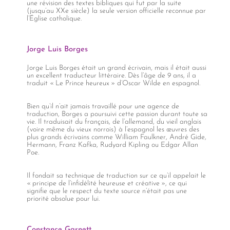
une révision des textes bibliques qui fut par la suite
(jusqu’au XXe siècle) la seule version officielle reconnue par
l’Église catholique.
Jorge Luis Borges
Jorge Luis Borges était un grand écrivain, mais il était aussi
un excellent traducteur littéraire. Dès l’âge de 9 ans, il a
traduit « Le Prince heureux » d’Oscar Wilde en espagnol.
Bien qu’il n’ait jamais travaillé pour une agence de
traduction, Borges a poursuivi cette passion durant toute sa
vie. Il traduisait du français, de l’allemand, du vieil anglais
(voire même du vieux norrois) à l’espagnol les œuvres des
plus grands écrivains comme William Faulkner, André Gide,
Hermann, Franz Kafka, Rudyard Kipling ou Edgar Allan
Poe.
Il fondait sa technique de traduction sur ce qu’il appelait le
« principe de l’infidélité heureuse et créative », ce qui
signifie que le respect du texte source n’était pas une
priorité absolue pour lui.
Constance Garnett