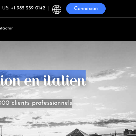
US: +1 985 239 0142
|
Connexion
tacter
ion en italien
000 clients professionnels